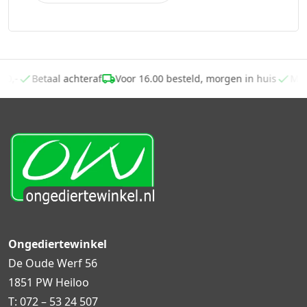
 €40,-
Betaal achteraf
Voor 16.00 besteld, morgen in huis
M
Ongediertewinkel
De Oude Werf 56
1851 PW Heiloo
T:
072 – 53 24 507