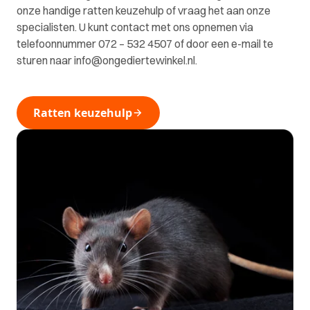
onze handige
ratten keuzehulp
of vraag het aan onze
specialisten. U kunt contact met ons opnemen via
telefoonnummer
072 – 532 4507
of door een e-mail te
sturen naar
info@ongediertewinkel.nl
.
Ratten keuzehulp