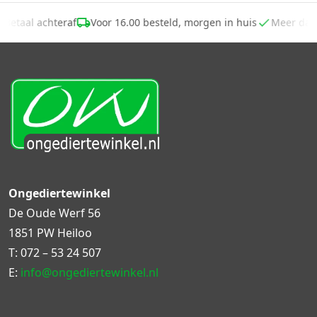
Betaal achteraf
Voor 16.00 besteld, morgen in huis
Meer da
Ongediertewinkel
De Oude Werf 56
1851 PW Heiloo
T:
072 – 53 24 507
E:
info@ongediertewinkel.nl