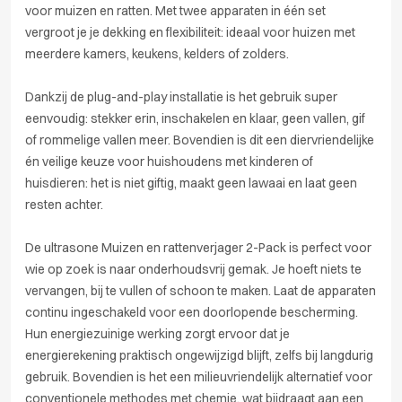
voor muizen en ratten. Met twee apparaten in één set
vergroot je je dekking en flexibiliteit: ideaal voor huizen met
meerdere kamers, keukens, kelders of zolders.
Dankzij de plug-and-play installatie is het gebruik super
eenvoudig: stekker erin, inschakelen en klaar, geen vallen, gif
of rommelige vallen meer. Bovendien is dit een diervriendelijke
én veilige keuze voor huishoudens met kinderen of
huisdieren: het is niet giftig, maakt geen lawaai en laat geen
resten achter.
De ultrasone Muizen en rattenverjager 2-Pack is perfect voor
wie op zoek is naar onderhoudsvrij gemak. Je hoeft niets te
vervangen, bij te vullen of schoon te maken. Laat de apparaten
continu ingeschakeld voor een doorlopende bescherming.
Hun energiezuinige werking zorgt ervoor dat je
energierekening praktisch ongewijzigd blijft, zelfs bij langdurig
gebruik. Bovendien is het een milieuvriendelijk alternatief voor
conventionele methodes met chemie, wat bijdraagt aan een