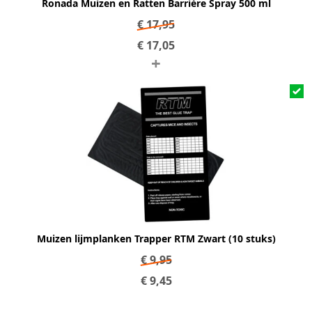
Ronada Muizen en Ratten Barrière Spray 500 ml
€
17,95
€
17,05
+
Muizen lijmplanken Trapper RTM Zwart (10 stuks)
€
9,95
€
9,45