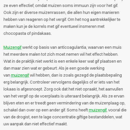
ze even effectief, omdat muizen soms immuun zijn voor het gif.
Ook zijn er diverse muizenrassen, die allen hun eigen manieren
hebben van reageren op het vergif. Om het nog aantrekkelijker te
maken kun je de korrels met gif eventueel insmeren met
chocopasta of pindakaas.
Muizengif
werkt op basis van anticoagulantia, waarvan een muis
het meerdere malen tot zich moet nemen wil het effect hebben.
Wat in de praktijk niet werkt is een enkele keer wat gif plaatsen en
dan maar zien wat er gebeurt. Als je een goede werking
van
muizengif
wil hebben, dan is zoals gezegd de plaatsbepaling
erg belangrijk. Controleer vervolgens dagelijks of er iets van het
lokaas is afgesnoept. Zorg ook dat het niet opraakt, het aanvullen
van het vergif op de voerplaats is uiteraard belangrijk. Als ze ervan
blijven eten en er treedt geen vermindering van de muizenplaag op,
schakel dan over op een ander gif. Soms heeft
muizengif
, vooral die
van de drogist, een te lage concentratie giftige bestanddelen, wat
uw aanpak dan niet effectief maakt.