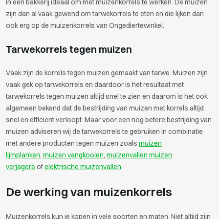
in een bakkerij ideaal om met muizenkorrels te werken. De muizen
zijn dan al vaak gewend om tarwekorrels te eten en die lijken dan
ook erg op de muizenkorrels van Ongediertewinkel.
Tarwekorrels tegen muizen
Vaak zijn de korrels tegen muizen gemaakt van tarwe. Muizen zijn
vaak gek op tarwekorrels en daardoor is het resultaat met
tarwekorrels tegen muizen altijd snel te zien en daarom is het ook
algemeen bekend dat de bestrijding van muizen met korrels altijd
snel en efficiënt verloopt. Maar voor een nog betere bestrijding van
muizen adviseren wij de tarwekorrels te gebruiken in combinatie
met andere producten tegen muizen zoals
muizen
lijmplanken
,
muizen vangkooien
,
muizenvallen
muizen
verjagers
of
elektrische muizenvallen
.
De werking van muizenkorrels
Muizenkorrels kun je kopen in vele soorten en maten. Niet altijd zijn