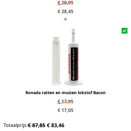
€
29,95
€
28,45
+
Ronada ratten en muizen lokstof Bacon
€
17,95
€
17,05
€ 87,85
€ 83,46
Totaalprijs: