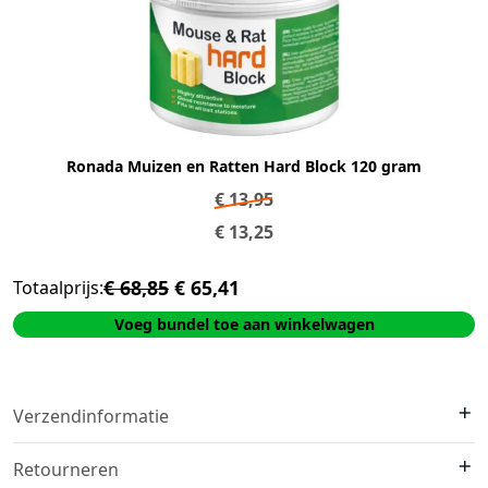
Ronada Muizen en Ratten Hard Block 120 gram
€
13,95
€
13,25
€ 68,85
€ 65,41
Totaalprijs:
Voeg bundel toe aan winkelwagen
Verzendinformatie
We verzenden met
DHL
. Op voorraad?
Vóór 16:00 besteld =
Retourneren
morgen in huis
.