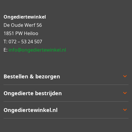
Ongediertewinkel
De Oude Werf 56
1851 PW Heiloo
T:
072 – 53 24 507
E:
info@ongediertewinkel.nl
Bestellen & bezorgen
Bestellen
Ongedierte bestrijden
Betalen
Bezorgen
Ongedierte keuzelulp
Ongediertewinkel.nl
Retourneren
Aanbiedingen
Zakelijk bestellen
Best verkocht
Ons assortiment