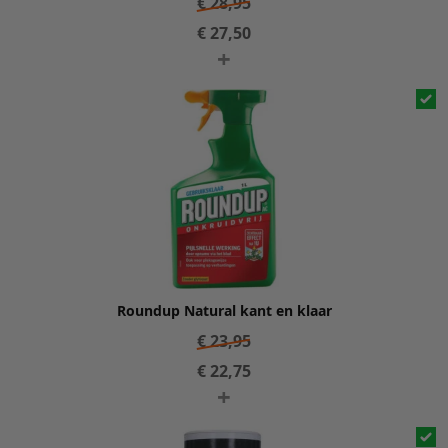
€
28,95
€
27,50
+
Roundup Natural kant en klaar
€
23,95
€
22,75
+