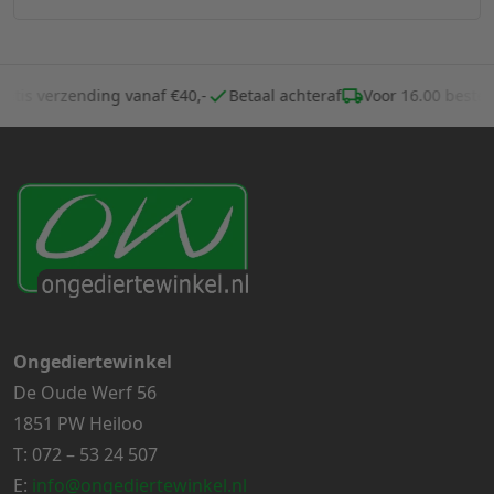
Gratis verzending vanaf €40,-
Betaal achteraf
Voor 16.00 best
Ongediertewinkel
De Oude Werf 56
1851 PW Heiloo
T:
072 – 53 24 507
E:
info@ongediertewinkel.nl