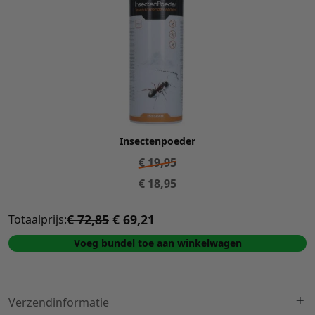
Insectenpoeder
€
19,95
€
18,95
€ 72,85
€ 69,21
Totaalprijs:
Voeg bundel toe aan winkelwagen
Verzendinformatie