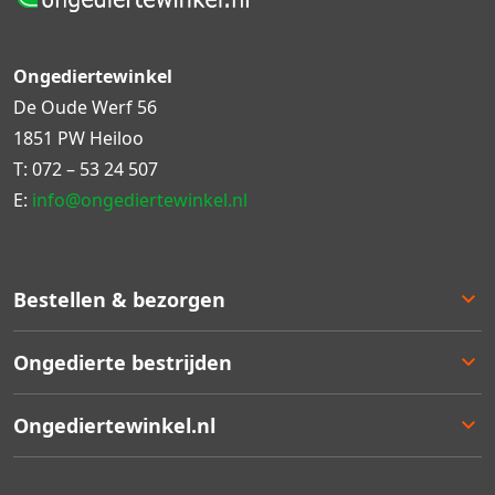
Ongediertewinkel
De Oude Werf 56
1851 PW Heiloo
T:
072 – 53 24 507
E:
info@ongediertewinkel.nl
Bestellen & bezorgen
Bestellen
Ongedierte bestrijden
Betalen
Bezorgen
Ongedierte keuzelulp
Ongediertewinkel.nl
Retourneren
Aanbiedingen
Zakelijk bestellen
Best verkocht
Ons assortiment