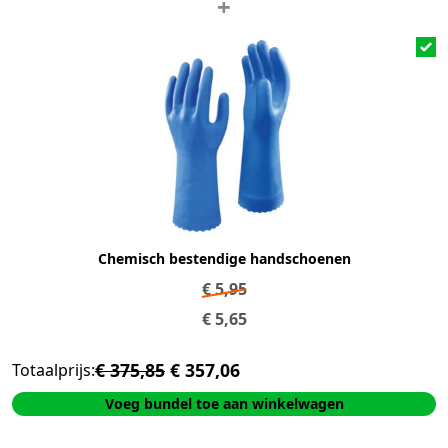
+
Chemisch bestendige handschoenen
€
5,95
€
5,65
€ 375,85
€ 357,06
Totaalprijs:
Voeg bundel toe aan winkelwagen