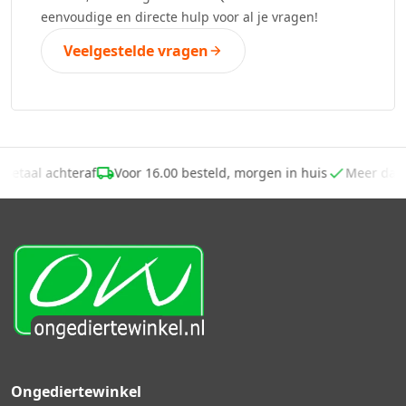
eenvoudige en directe hulp voor al je vragen!
Veelgestelde vragen
Betaal achteraf
Voor 16.00 besteld, morgen in huis
Meer dan
Ongediertewinkel