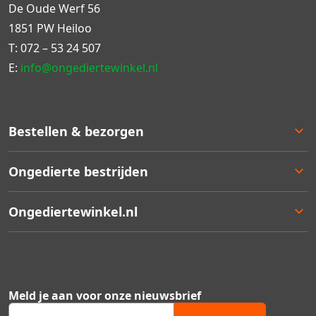
De Oude Werf 56
1851 PW Heiloo
T:
072 – 53 24 507
E:
info@ongediertewinkel.nl
Bestellen & bezorgen
Bestellen
Ongedierte bestrijden
Betalen
Bezorgen
Ongedierte keuzelulp
Ongediertewinkel.nl
Retourneren
Aanbiedingen
Zakelijk bestellen
Best verkocht
Ons assortiment
Garantie
Staffelkortingen
Contact
Kortingsbonnen
Over ons
Meld je aan voor onze nieuwsbrief
Ongedierte Blog
Veelgestelde vragen