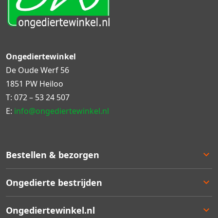
Ongediertewinkel
De Oude Werf 56
1851 PW Heiloo
T:
072 – 53 24 507
E:
info@ongediertewinkel.nl
Bestellen & bezorgen
Bestellen
Ongedierte bestrijden
Betalen
Bezorgen
Ongedierte keuzelulp
Ongediertewinkel.nl