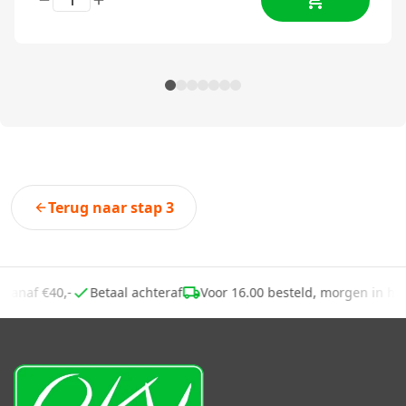
Terug naar stap 3
g vanaf €40,-
Betaal achteraf
Voor 16.00 besteld, morgen in h