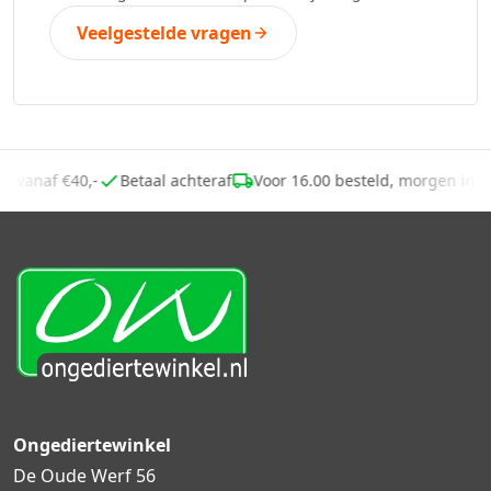
Veelgestelde vragen
ing vanaf €40,-
Betaal achteraf
Voor 16.00 besteld, morgen in 
Ongediertewinkel
De Oude Werf 56