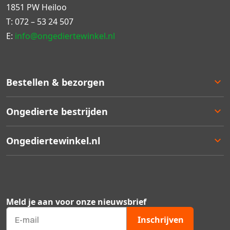
1851 PW Heiloo
T:
072 – 53 24 507
E:
info@ongediertewinkel.nl
Bestellen & bezorgen
Bestellen
Ongedierte bestrijden
Betalen
Bezorgen
Ongedierte keuzelulp
Ongediertewinkel.nl
Retourneren
Aanbiedingen
Zakelijk bestellen
Best verkocht
Ons assortiment
Garantie
Staffelkortingen
Contact
Kortingsbonnen
Over ons
Meld je aan voor onze nieuwsbrief
Ongedierte Blog
Veelgestelde vragen
Inschrijven
Mijn account