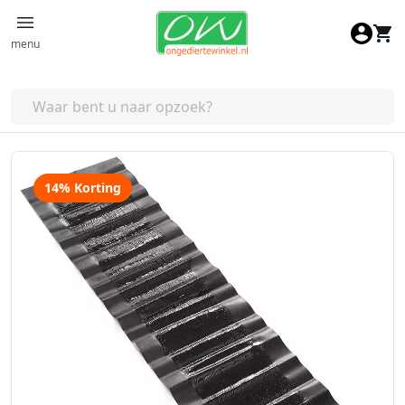
Ga naar de inhoud
menu
14% Korting