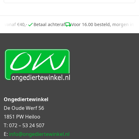
ng vanaf €40,-
Betaal achteraf
Voor 16.00 besteld, morgen in 
Ongediertewinkel
De Oude Werf 56
1851 PW Heiloo
T:
072 – 53 24 507
E:
info@ongediertewinkel.nl