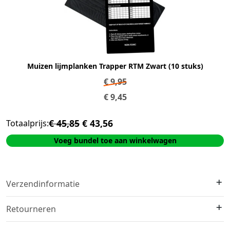
Muizen lijmplanken Trapper RTM Zwart (10 stuks)
€
9,95
€
9,45
€ 45,85
€ 43,56
Totaalprijs:
Voeg bundel toe aan winkelwagen
Verzendinformatie
We verzenden met
DHL
. Op voorraad?
Vóór 16:00 besteld =
Retourneren
morgen in huis
.
Gratis verzending:
Vanaf €40,-
Retourneren kan binnen
14 werkdagen na levering
. Het product