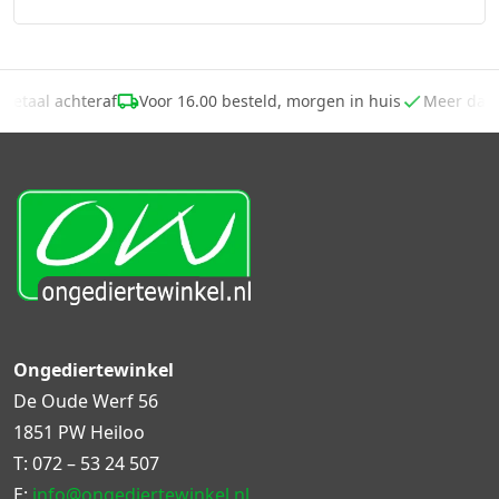
Betaal achteraf
Voor 16.00 besteld, morgen in huis
Meer dan
Ongediertewinkel
De Oude Werf 56
1851 PW Heiloo
T:
072 – 53 24 507
E:
info@ongediertewinkel.nl