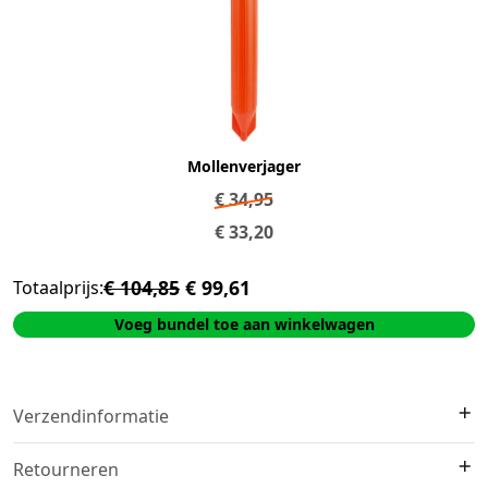
Mollenverjager
€
34,95
€
33,20
€ 104,85
€ 99,61
Totaalprijs:
Voeg bundel toe aan winkelwagen
Verzendinformatie
We verzenden met
DHL
. Op voorraad?
Vóór 16:00 besteld =
Retourneren
morgen in huis
.