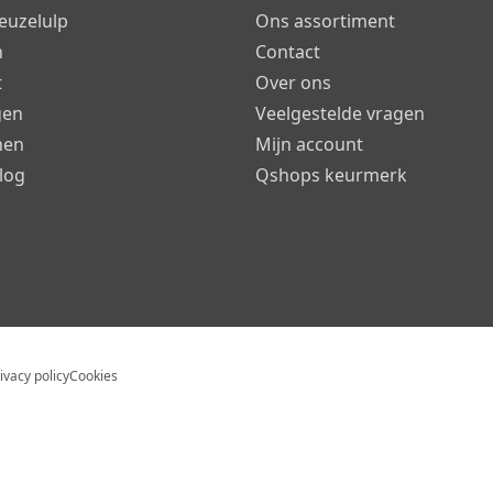
euzelulp
Ons assortiment
n
Contact
t
Over ons
gen
Veelgestelde vragen
nen
Mijn account
log
Qshops keurmerk
ivacy policy
Cookies