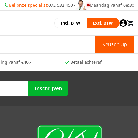
Bel onze specialist:
072 532 4507
Maandag vanaf 08:30
Momenteel zijn wij gesl
Incl. BTW
Excl. BTW
Keuzehulp
ing vanaf €40,-
Betaal achteraf
Inschrijven