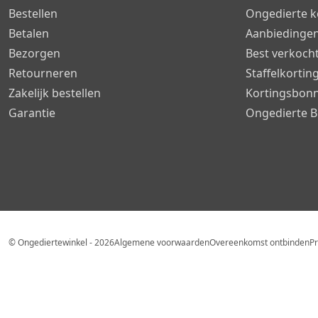
Bestellen
Ongedierte k
Betalen
Aanbiedinge
Bezorgen
Best verkoch
Retourneren
Staffelkortin
Zakelijk bestellen
Kortingsbon
Garantie
Ongedierte B
© Ongediertewinkel - 2026
Algemene voorwaarden
Overeenkomst ontbinden
Pr