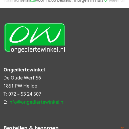
Betaal achteraf
Voor 16.00 besteld, morgen in huis
Meer dan
Ongediertewinkel
De Oude Werf 56
1851 PW Heiloo
T:
072 – 53 24 507
E:
info@ongediertewinkel.nl
Bestellen & bezorgen