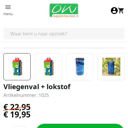
Ga naar de inhoud
menu
13% Korting
Vliegenval + lokstof
Artikelnummer: 1025
€
22,95
€
19,95