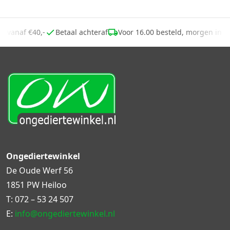
ing vanaf €40,-
Betaal achteraf
Voor 16.00 besteld, morgen in 
Ongediertewinkel
De Oude Werf 56
1851 PW Heiloo
T:
072 – 53 24 507
E:
info@ongediertewinkel.nl