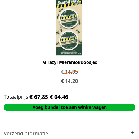
Mirazyl Mierenlokdoosjes
€
14,95
€
14,20
€ 67,85
€ 64,46
Totaalprijs:
Voeg bundel toe aan winkelwagen
Verzendinformatie