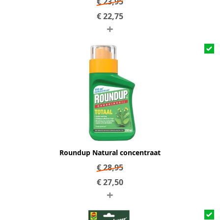
€
23,95
€
22,75
+
Roundup Natural concentraat
€
28,95
€
27,50
+