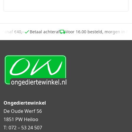
g vanaf €40,-
Betaal achteraf
Voor 16.00 besteld, morgen in h
Ongediertewinkel
De Oude Werf 56
1851 PW Heiloo
T:
072 – 53 24 507