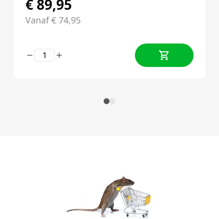
€
89,95
Vanaf
€
74,95