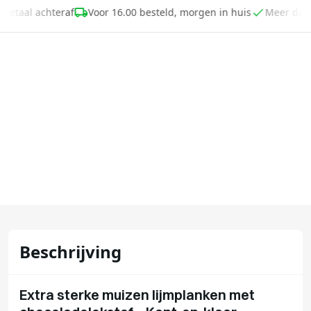
werking.
Betaal achteraf
Voor 16.00 besteld, morgen in huis
Meer dan
Beschrijving
Extra sterke muizen lijmplanken met