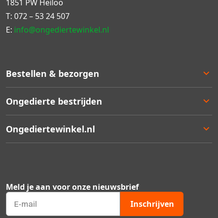
1851 PW Heiloo
T:
072 – 53 24 507
E:
info@ongediertewinkel.nl
Bestellen & bezorgen
Bestellen
Ongedierte bestrijden
Betalen
Bezorgen
Ongedierte keuzelulp
Ongediertewinkel.nl
Retourneren
Aanbiedingen
Zakelijk bestellen
Best verkocht
Ons assortiment
Garantie
Staffelkortingen
Contact
Kortingsbonnen
Over ons
Meld je aan voor onze nieuwsbrief
Ongedierte Blog
Veelgestelde vragen
Inschrijven
Mijn account