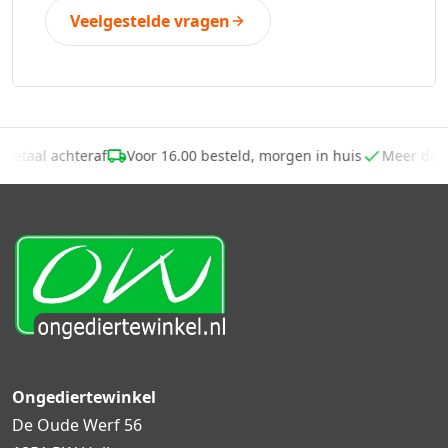
Veelgestelde vragen
Betaal achteraf
Voor 16.00 besteld, morgen in huis
Meer dan
Ongediertewinkel
De Oude Werf 56