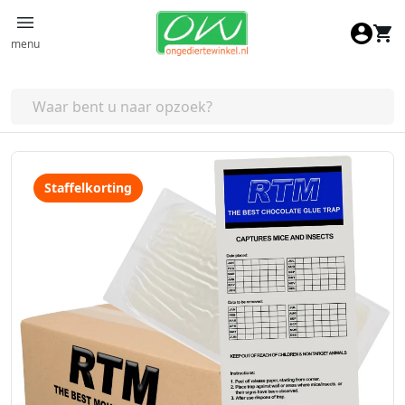
Ga naar de inhoud
menu
Staffelkorting