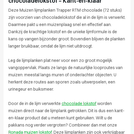
chocoladelokstof – Kant-en-klaar
Deze Muizen lijmplanken Trapper RTM chocolade (72 stuks)
zijn voorzien van chocoladelokstof die al in de lijm is verwerkt.
Daarmee pakt u een muizenplaag snel en effectief aan.
Dankzij de krachtige lokstof en de unieke lijmformule is de
kans op vangen bijzonder groot. Bovendien blijven de planken
langer bruikbaar, omdat de lijm niet uitdroogt.
Leg de lijmplanken plat neer voor een zo groot mogelijk
vangoppervlak. Plaats ze langs de natuurlijke looproutes van
muizen: meestal langs muren of onder/achter objecten. U
herkent deze routes aan sporen zoals uitwerpselen, een
urinegeur en buiksmeer.
Door de in de lijm verwerkte
chocolade lokstof
worden
muizen direct naar de lijmplank getrokken. Dit is dus een kant-
en-klaar product dat u meteen kunt gebruiken. Wilt u de
pakkans nog verder vergroten? Combineer dan met onze
Ronada muizen lokstof
. Deze lijmplanken zijn ook verkrijgbaar