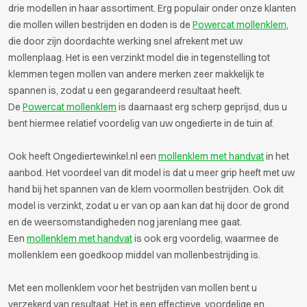
drie modellen in haar assortiment. Erg populair onder onze klanten
die mollen willen bestrijden en doden is de
Powercat mollenklem
,
die door zijn doordachte werking snel afrekent met uw
mollenplaag. Het is een verzinkt model die in tegenstelling tot
klemmen tegen mollen van andere merken zeer makkelijk te
spannen is, zodat u een gegarandeerd resultaat heeft.
De
Powercat mollenklem
is daarnaast erg scherp geprijsd, dus u
bent hiermee relatief voordelig van uw ongedierte in de tuin af.
Ook heeft Ongediertewinkel.nl een
mollenklem met handvat
in het
aanbod. Het voordeel van dit model is dat u meer grip heeft met uw
hand bij het spannen van de klem voormollen bestrijden. Ook dit
model is verzinkt, zodat u er van op aan kan dat hij door de grond
en de weersomstandigheden nog jarenlang mee gaat.
Een
mollenklem met handvat
is ook erg voordelig, waarmee de
mollenklem een goedkoop middel van mollenbestrijding is.
Met een mollenklem voor het bestrijden van mollen bent u
verzekerd van resultaat. Het is een effectieve, voordelige en