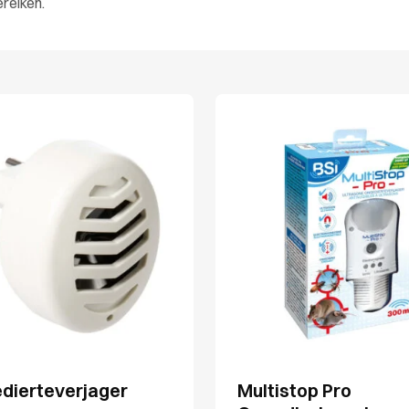
ereiken.
dierteverjager
Multistop Pro