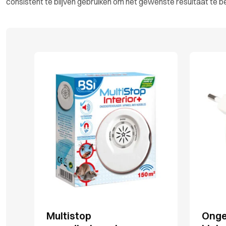
consistent te blijven gebruiken om het gewenste resultaat te b
Multistop
Onge