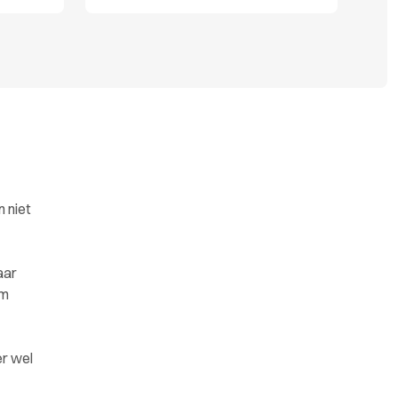
 niet
aar
om
er wel