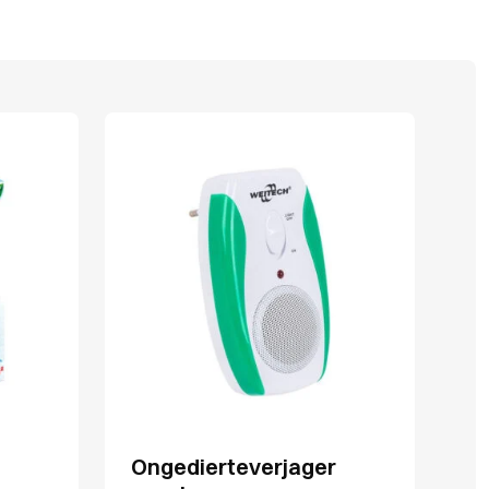
Ongedierteverjager
Mu