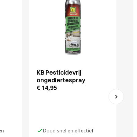
KB Pesticidevrij
C
ongediertespray
€
2
€
14,95
€
en
Dood snel en effectief