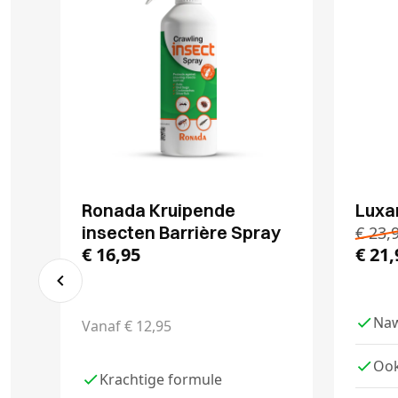
Ronada Kruipende
Luxa
insecten Barrière Spray
€
23,
€
16,95
€
21,
Naw
Vanaf
€
12,95
Ook
Krachtige formule