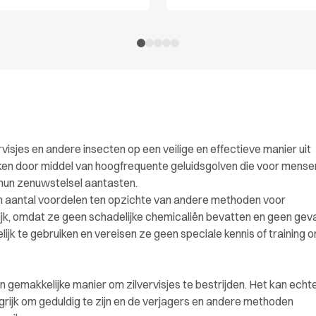
isjes en andere insecten op een veilige en effectieve manier uit
en door middel van hoogfrequente geluidsgolven die voor mensen
 hun zenuwstelsel aantasten.
een aantal voordelen ten opzichte van andere methoden voor
delijk, omdat ze geen schadelijke chemicaliën bevatten en geen gev
jk te gebruiken en vereisen ze geen speciale kennis of training 
e en gemakkelijke manier om zilvervisjes te bestrijden. Het kan echt
angrijk om geduldig te zijn en de verjagers en andere methoden