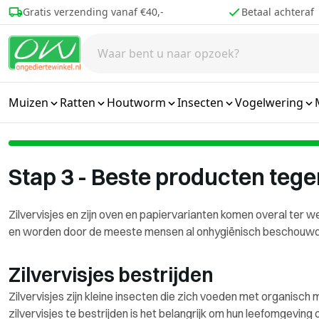
Ga naar de inhoud
Betaal achteraf
Voor 16.00 best
Muizen
Ratten
Houtworm
Insecten
Vogelwering
Stap 3 - Beste producten tegen
Zilvervisjes en zijn oven en papiervarianten komen overal ter 
en worden door de meeste mensen al onhygiënisch beschouwd. 
Zilvervisjes bestrijden
Zilvervisjes zijn kleine insecten die zich voeden met organisch 
zilvervisjes te bestrijden is het belangrijk om hun leefomgevin