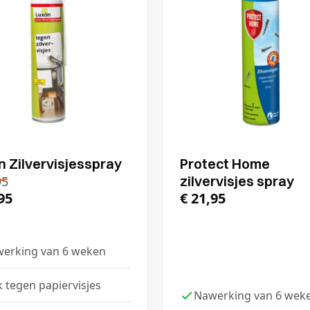
n Zilvervisjesspray
Protect Home
zilvervisjes spray
95
95
€
21,95
erking van 6 weken
 tegen papiervisjes
Nawerking van 6 wek