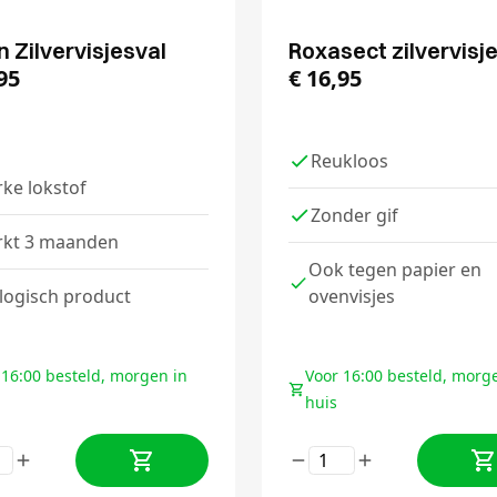
 Zilvervisjesval
Roxasect zilvervisj
95
€
16,95
Reukloos
rke lokstof
Zonder gif
kt 3 maanden
Ook tegen papier en
logisch product
ovenvisjes
 16:00 besteld, morgen in
Voor 16:00 besteld, morg
huis