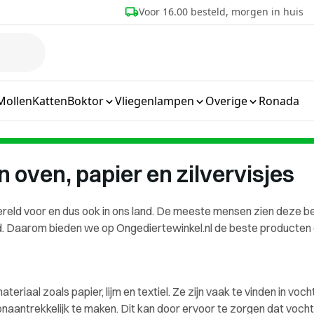
eld, morgen in huis
Meer dan 25 jaar ervaring
Mollen
Katten
Boktor
Vliegenlampen
Overige
Ronada
 oven, papier en zilvervisjes
wereld voor en dus ook in ons land. De meeste mensen zien deze 
Daarom bieden we op Ongediertewinkel.nl de beste producten om 
materiaal zoals papier, lijm en textiel. Ze zijn vaak te vinden in 
g onaantrekkelijk te maken. Dit kan door ervoor te zorgen dat voc