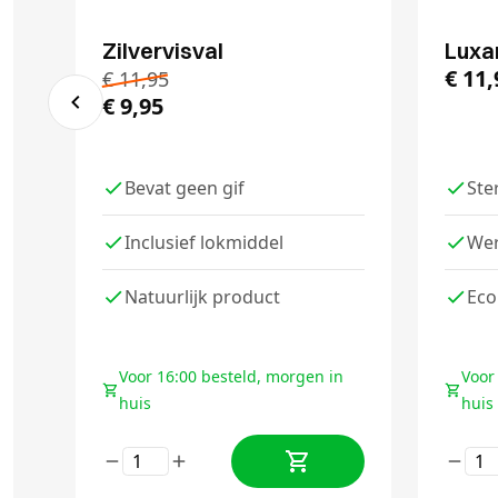
Zilvervisval
Luxan
€
11,
€
11,95
€
9,95
Bevat geen gif
Ste
Inclusief lokmiddel
Wer
Natuurlijk product
Eco
Voor 16:00 besteld, morgen in
Voor
huis
huis