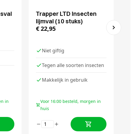
esval
Trapper LTD Insecten
6 
lijmval (10 stuks)
k
€
22,95
€
Niet giftig
Tegen alle soorten insecten
Makkelijk in gebruik
en in
Voor 16:00 besteld, morgen in
huis