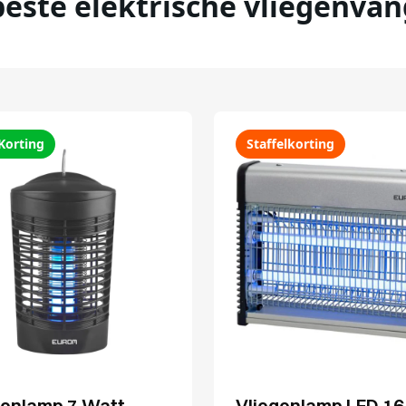
beste elektrische vliegenvan
Korting
Staffelkorting
genlamp 7 Watt
Vliegenlamp LED 16