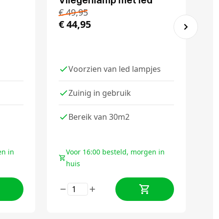
W
€
49,95
€
44,95
€
Va
Voorzien van led lampjes
Zuinig in gebruik
Bereik van 30m2
en in
Voor 16:00 besteld, morgen in
huis