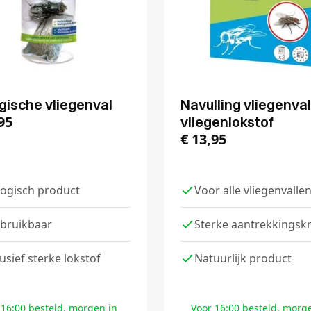
gische vliegenval
Navulling vliegenval
95
vliegenlokstof
€
13,95
logisch product
Voor alle vliegenvalle
bruikbaar
Sterke aantrekkingsk
lusief sterke lokstof
Natuurlijk product
 16:00 besteld, morgen in
Voor 16:00 besteld, morg