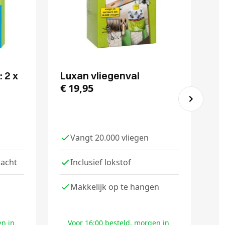
: 2 x
Luxan vliegenval
Bi
€
19,95
vl
€
n
Vangt 20.000 vliegen
racht
Inclusief lokstof
Makkelijk op te hangen
en in
Voor 16:00 besteld, morgen in