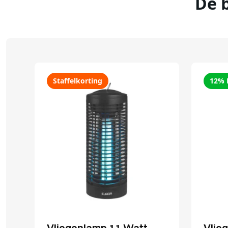
De 
Staffelkorting
12% 
Vliegenlamp 11 Watt
Vlie