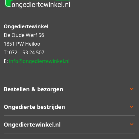
Ongediertewinkel
De Oude Werf 56
1851 PW Heiloo
T:
072 – 53 24 507
E:
info@ongediertewinkel.nl
Bestellen & bezorgen
Bestellen
Ongedierte bestrijden
Betalen
Bezorgen
Ongedierte keuzelulp
Ongediertewinkel.nl
Retourneren
Aanbiedingen