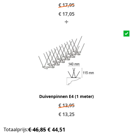
€
17,95
€
17,05
+
Duivenpinnen E4 (1 meter)
€
13,95
€
13,25
€ 46,85
€ 44,51
Totaalprijs: