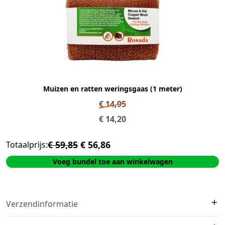
Muizen en ratten weringsgaas (1 meter)
€
14,95
€
14,20
€ 59,85
€ 56,86
Totaalprijs:
Voeg bundel toe aan winkelwagen
Verzendinformatie
We verzenden met
DHL
. Op voorraad?
Vóór 16:00 besteld =