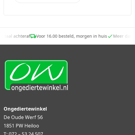
Betaal achteraf
Voor 16.00 besteld, morgen in huis
Meer dan 
Ongediertewinkel
De Oude Werf 56
1851 PW Heiloo
T:
072 – 53 24 507