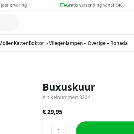
r ervaring
Gratis verzending vanaf €40,-
Mollen
Katten
Boktor
Vliegenlampen
Overige
Ronada
Buxuskuur
Artikelnummer: 8204
€
29,95