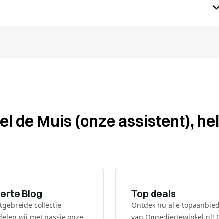
l de Muis (onze assistent), hel
erte Blog
Top deals
tgebreide collectie
Ontdek nu alle topaanbie
 delen wij met passie onze
van Ongediertewinkel.nl!