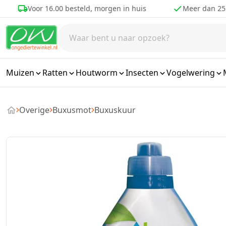
Ga naar de inhoud
Voor 16.00 besteld, morgen in huis
Meer dan 25 jaa
Muizen
Ratten
Houtworm
Insecten
Vogelwering
Overige
Buxusmot
Buxuskuur