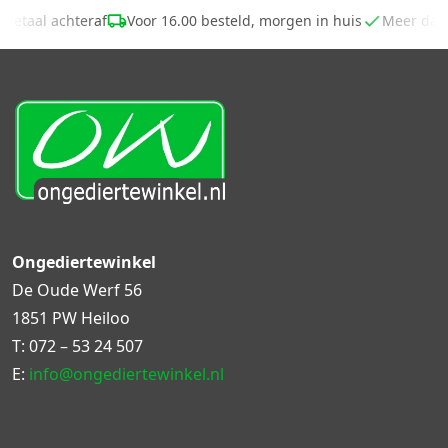
Betaal achteraf
Voor 16.00 besteld, morgen in huis
Meer dan
Ongediertewinkel
De Oude Werf 56
1851 PW Heiloo
T:
072 – 53 24 507
E:
info@ongediertewinkel.nl