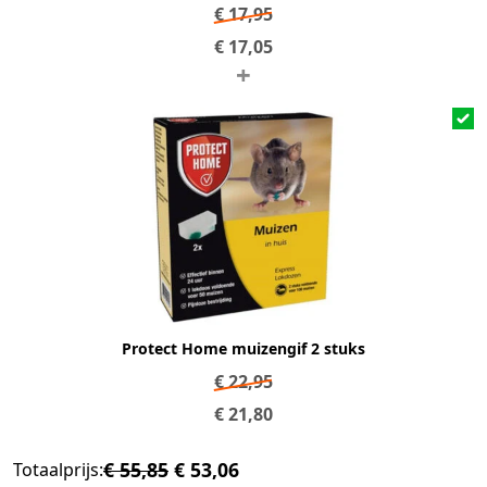
€
17,95
€
17,05
+
Protect Home muizengif 2 stuks
€
22,95
€
21,80
€ 55,85
€ 53,06
Totaalprijs: