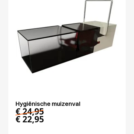
Hygiënische muizenval
€
24,95
€
22,95