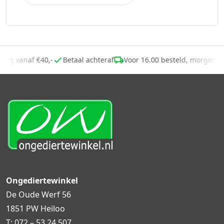
nding vanaf €40,-
Betaal achteraf
Voor 16.00 besteld, morgen 
Ongediertewinkel
De Oude Werf 56
1851 PW Heiloo
T:
072 – 53 24 507