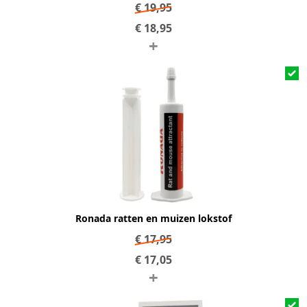
€
19,95
€
18,95
+
Ronada ratten en muizen lokstof
€
17,95
€
17,05
+