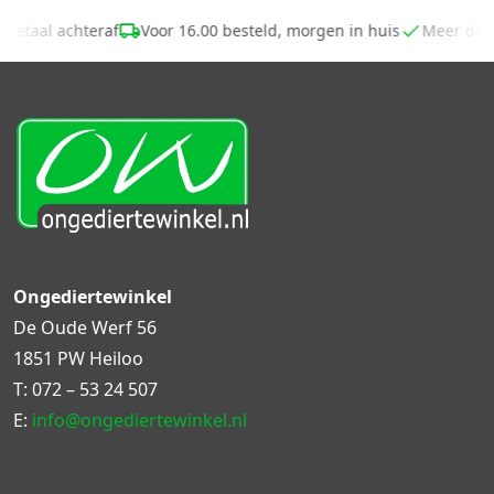
Betaal achteraf
Voor 16.00 besteld, morgen in huis
Meer dan
Ongediertewinkel
De Oude Werf 56
1851 PW Heiloo
T:
072 – 53 24 507
E:
info@ongediertewinkel.nl