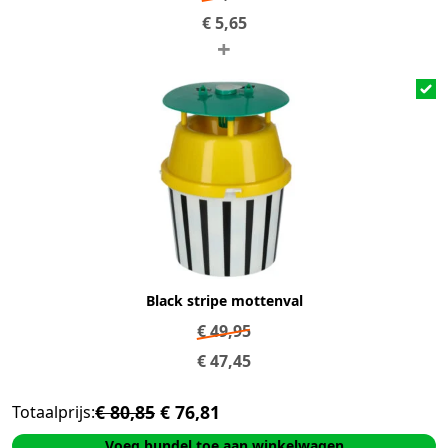
€
5,65
+
Black stripe mottenval
€
49,95
€
47,45
€ 80,85
€ 76,81
Totaalprijs:
Voeg bundel toe aan winkelwagen