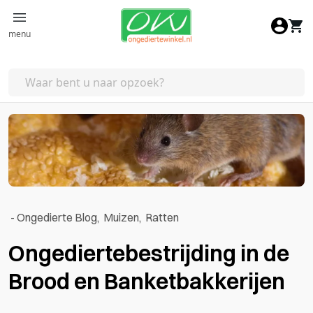
Ga naar de inhoud
menu
-
Ongedierte Blog
,
Muizen
,
Ratten
Ongediertebestrijding in de
Brood en Banketbakkerijen