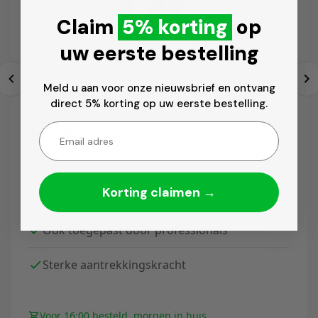
Claim
5% korting
op
uw eerste bestelling
Meld u aan voor onze nieuwsbrief en ontvang
Mieren gel
direct 5% korting op uw eerste bestelling.
€
22,95
€
19,95
Email
Korting claimen →
Bestrijdt het hele nest
Ook toegepast door professionals
Sterke aantrekkingskracht
Voor 16:00 besteld, morgen in huis