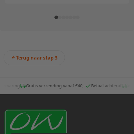
Terug naar stap 3
ar ervaring
Gratis verzending vanaf €40,-
Betaal achteraf
Vo