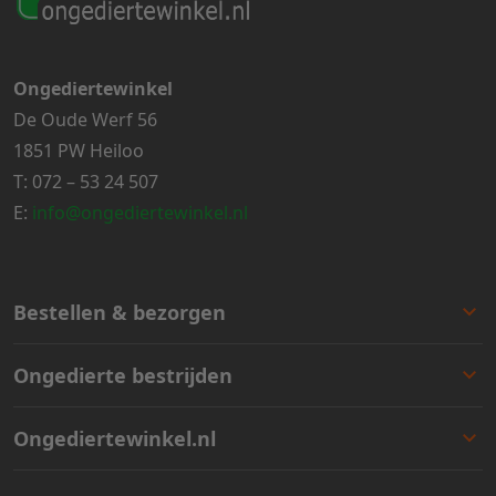
Ongediertewinkel
De Oude Werf 56
1851 PW Heiloo
T:
072 – 53 24 507
E:
info@ongediertewinkel.nl
Bestellen & bezorgen
Bestellen
Ongedierte bestrijden
Betalen
Bezorgen
Ongedierte keuzelulp
Ongediertewinkel.nl
Retourneren
Aanbiedingen
Zakelijk bestellen
Best verkocht
Ons assortiment