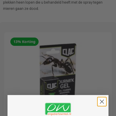
plekken heen lopen die u behandeld heeft met de spray tegen
mieren gaan ze dood.
13% Korting