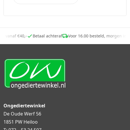
ding vanaf €40,-
Betaal achteraf
Voor 16.00 besteld, morgen in
Ongediertewinkel
De Oude Werf 56
1851 PW Heiloo