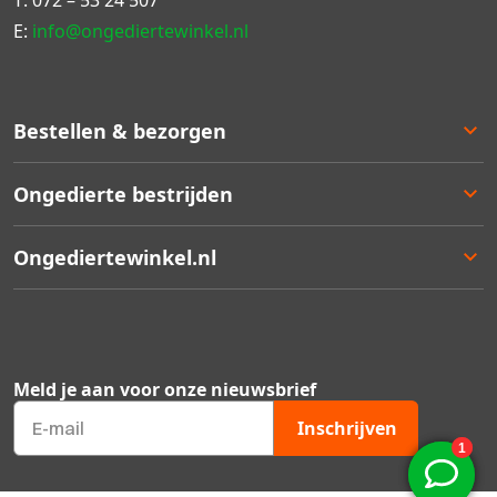
T:
072 – 53 24 507
E:
info@ongediertewinkel.nl
Bestellen & bezorgen
Bestellen
Ongedierte bestrijden
Betalen
Bezorgen
Ongedierte keuzelulp
Ongediertewinkel.nl
Retourneren
Aanbiedingen
Zakelijk bestellen
Best verkocht
Ons assortiment
Garantie
Staffelkortingen
Contact
Kortingsbonnen
Over ons
Meld je aan voor onze nieuwsbrief
Ongedierte Blog
Veelgestelde vragen
Inschrijven
Mijn account
Qshops keurmerk